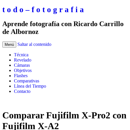
t o d o – f o t o g r a f i a
Aprende fotografía con Ricardo Carrillo
de Albornoz
Saltar al contenido
Menú
Técnica
Revelado
Cámaras
Objetivos
Flashes
Comparativas
Línea del Tiempo
Contacto
Comparar Fujifilm X-Pro2 con
Fujifilm X-A2