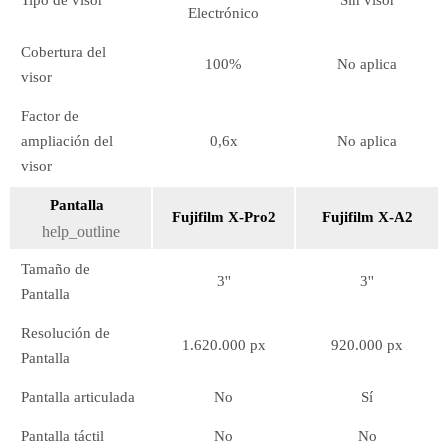
Tipo de visor
Sin visor
Electrónico
Cobertura del
100%
No aplica
visor
Factor de
ampliación del
0,6x
No aplica
visor
Pantalla
Fujifilm X-Pro2
Fujifilm X-A2
help_outline
Tamaño de
3''
3''
Pantalla
Resolución de
1.620.000 px
920.000 px
Pantalla
Pantalla articulada
No
Sí
Pantalla táctil
No
No