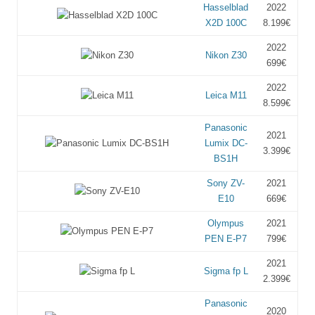
Hasselblad
2022
X2D 100C
8.199€
2022
Nikon Z30
699€
2022
Leica M11
8.599€
Panasonic
2021
Lumix DC-
3.399€
BS1H
Sony ZV-
2021
E10
669€
Olympus
2021
PEN E-P7
799€
2021
Sigma fp L
2.399€
Panasonic
2020