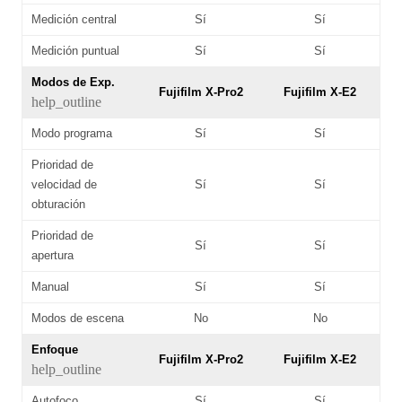
Medición central
Sí
Sí
Medición puntual
Sí
Sí
Modos de Exp.
Fujifilm X-Pro2
Fujifilm X-E2
help_outline
Modo programa
Sí
Sí
Prioridad de
velocidad de
Sí
Sí
obturación
Prioridad de
Sí
Sí
apertura
Manual
Sí
Sí
Modos de escena
No
No
Enfoque
Fujifilm X-Pro2
Fujifilm X-E2
help_outline
Autofoco
Sí
Sí