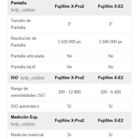
Pantalla
Fujifilm X-Pro2
Fujifilm X-E2
help_outline
Tamaño de
3''
3''
Pantalla
Resolución de
1.620.000 px
1.040.000 px
Pantalla
Pantalla articulada
No
No
Pantalla táctil
No
No
help_outline
ISO
Fujifilm X-Pro2
Fujifilm X-E2
Rango de
200 - 12.800
200 - 6.400
sensibilidades ISO
ISO automático
Sí
Sí
Medición Exp.
Fujifilm X-Pro2
Fujifilm X-E2
help_outline
Medición matricial
Sí
Sí