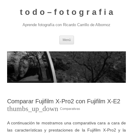
t o d o – f o t o g r a f i a
Aprende fotografía con Ricardo Carrillo de Albornoz
Saltar
Menú
al
contenido
Comparar Fujifilm X-Pro2 con Fujifilm X-E2
thumbs_up_down
Comparativas
A continuación te mostramos una comparativa cara a cara de
las características y prestaciones de la Fujifilm X-Pro2 y la